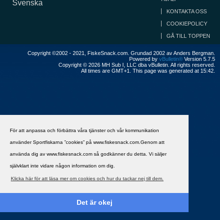
Svenska
KONTAKTA OSS
COOKIEPOLICY
GÅ TILL TOPPEN
Copyright ©2002 - 2021, FiskeSnack.com. Grundad 2002 av Anders Bergman.
Powered by
vBulletin®
Version 5.7.5
Copyright © 2026 MH Sub I, LLC dba vBulletin. All rights reserved.
All times are GMT+1. This page was generated at 15:42.
För att anpassa och förbättra våra tjänster och vår kommunikation
använder Sportfiskarna ”cookies” på www.fiskesnack.com.Genom att
använda dig av www.fiskesnack.com så godkänner du detta. Vi säljer
självklart inte vidare någon information om dig.
Klicka här för att läsa mer om cookies och hur du tackar nej till dem.
Det är okej