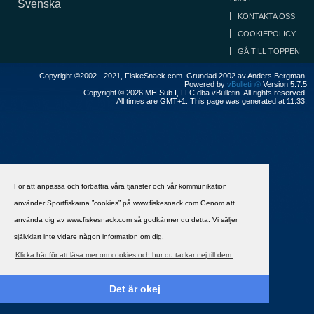
Svenska
KONTAKTA OSS
COOKIEPOLICY
GÅ TILL TOPPEN
Copyright ©2002 - 2021, FiskeSnack.com. Grundad 2002 av Anders Bergman.
Powered by
vBulletin®
Version 5.7.5
Copyright © 2026 MH Sub I, LLC dba vBulletin. All rights reserved.
All times are GMT+1. This page was generated at 11:33.
För att anpassa och förbättra våra tjänster och vår kommunikation
använder Sportfiskarna ”cookies” på www.fiskesnack.com.Genom att
använda dig av www.fiskesnack.com så godkänner du detta. Vi säljer
självklart inte vidare någon information om dig.
Klicka här för att läsa mer om cookies och hur du tackar nej till dem.
Det är okej