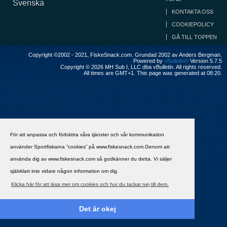
Svenska
KONTAKTA OSS
COOKIEPOLICY
GÅ TILL TOPPEN
Copyright ©2002 - 2021, FiskeSnack.com. Grundad 2002 av Anders Bergman.
Powered by
vBulletin®
Version 5.7.5
Copyright © 2026 MH Sub I, LLC dba vBulletin. All rights reserved.
All times are GMT+1. This page was generated at 08:20.
För att anpassa och förbättra våra tjänster och vår kommunikation
använder Sportfiskarna ”cookies” på www.fiskesnack.com.Genom att
använda dig av www.fiskesnack.com så godkänner du detta. Vi säljer
självklart inte vidare någon information om dig.
Klicka här för att läsa mer om cookies och hur du tackar nej till dem.
Det är okej