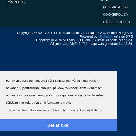
Svenska
KONTAKTA OSS
COOKIEPOLICY
GÅ TILL TOPPEN
Copyright ©2002 - 2021, FiskeSnack.com. Grundad 2002 av Anders Bergman.
Powered by
vBulletin®
Version 5.7.5
Copyright © 2026 MH Sub I, LLC dba vBulletin. All rights reserved.
All times are GMT+1. This page was generated at 11:39.
För att anpassa och förbättra våra tjänster och vår kommunikation
använder Sportfiskarna ”cookies” på www.fiskesnack.com.Genom att
använda dig av www.fiskesnack.com så godkänner du detta. Vi säljer
självklart inte vidare någon information om dig.
Klicka här för att läsa mer om cookies och hur du tackar nej till dem.
Det är okej