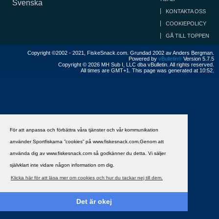
Svenska
KONTAKTA OSS
COOKIEPOLICY
GÅ TILL TOPPEN
Copyright ©2002 - 2021, FiskeSnack.com. Grundad 2002 av Anders Bergman.
Powered by
vBulletin®
Version 5.7.5
Copyright © 2026 MH Sub I, LLC dba vBulletin. All rights reserved.
All times are GMT+1. This page was generated at 10:52.
För att anpassa och förbättra våra tjänster och vår kommunikation
använder Sportfiskarna ”cookies” på www.fiskesnack.com.Genom att
använda dig av www.fiskesnack.com så godkänner du detta. Vi säljer
självklart inte vidare någon information om dig.
Klicka här för att läsa mer om cookies och hur du tackar nej till dem.
Det är okej