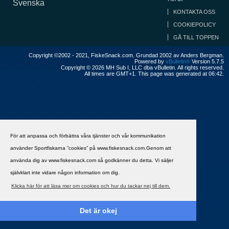
Svenska
KONTAKTA OSS
COOKIEPOLICY
GÅ TILL TOPPEN
Copyright ©2002 - 2021, FiskeSnack.com. Grundad 2002 av Anders Bergman.
Powered by
vBulletin®
Version 5.7.5
Copyright © 2026 MH Sub I, LLC dba vBulletin. All rights reserved.
All times are GMT+1. This page was generated at 06:42.
För att anpassa och förbättra våra tjänster och vår kommunikation
använder Sportfiskarna ”cookies” på www.fiskesnack.com.Genom att
använda dig av www.fiskesnack.com så godkänner du detta. Vi säljer
självklart inte vidare någon information om dig.
Klicka här för att läsa mer om cookies och hur du tackar nej till dem.
Det är okej