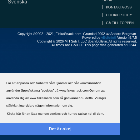
Svenska
KONTAKTA OSS
COOKIEPOLICY
GÅ TILL TOPPEN
Copyright ©2002 - 2021, FiskeSnack.com. Grundad 2002 av Anders Bergman.
Powered by
vBulletin®
Version 5.7.5
Copyright © 2026 MH Sub I, LLC dba vBulletin. All rights reserved.
All times are GMT+1. This page was generated at 02:44.
För att anpassa och förbättra våra tjänster och vår kommunikation
använder Sportfiskarna ”cookies” på www.fiskesnack.com.Genom att
använda dig av www.fiskesnack.com så godkänner du detta. Vi säljer
självklart inte vidare någon information om dig.
Klicka här för att läsa mer om cookies och hur du tackar nej till dem.
Det är okej