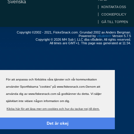
Svenska
KONTAKTA OSS
COOKIEPOLICY
GÅ TILL TOPPEN
Copyright ©2002 - 2021, FiskeSnack.com. Grundad 2002 av Anders Bergman.
Powered by
vBulletin®
Version 5.7.5
Copyright © 2026 MH Sub I, LLC dba vBulletin. All rights reserved.
All times are GMT+1. This page was generated at 11:34.
För att anpassa och förbättra våra tjänster och vår kommunikation
använder Sportfiskarna ”cookies” på www.fiskesnack.com.Genom att
använda dig av www.fiskesnack.com så godkänner du detta. Vi säljer
självklart inte vidare någon information om dig.
Klicka här för att läsa mer om cookies och hur du tackar nej till dem.
Det är okej