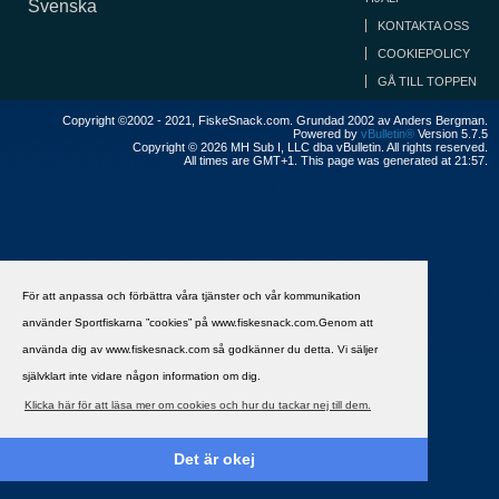
Svenska
KONTAKTA OSS
COOKIEPOLICY
GÅ TILL TOPPEN
Copyright ©2002 - 2021, FiskeSnack.com. Grundad 2002 av Anders Bergman.
Powered by
vBulletin®
Version 5.7.5
Copyright © 2026 MH Sub I, LLC dba vBulletin. All rights reserved.
All times are GMT+1. This page was generated at 21:57.
För att anpassa och förbättra våra tjänster och vår kommunikation
använder Sportfiskarna ”cookies” på www.fiskesnack.com.Genom att
använda dig av www.fiskesnack.com så godkänner du detta. Vi säljer
självklart inte vidare någon information om dig.
Klicka här för att läsa mer om cookies och hur du tackar nej till dem.
Det är okej