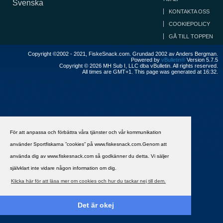
Svenska
KONTAKTA OSS
COOKIEPOLICY
GÅ TILL TOPPEN
Copyright ©2002 - 2021, FiskeSnack.com. Grundad 2002 av Anders Bergman.
Powered by
vBulletin®
Version 5.7.5
Copyright © 2026 MH Sub I, LLC dba vBulletin. All rights reserved.
All times are GMT+1. This page was generated at 16:32.
För att anpassa och förbättra våra tjänster och vår kommunikation
använder Sportfiskarna ”cookies” på www.fiskesnack.com.Genom att
använda dig av www.fiskesnack.com så godkänner du detta. Vi säljer
självklart inte vidare någon information om dig.
Klicka här för att läsa mer om cookies och hur du tackar nej till dem.
Det är okej