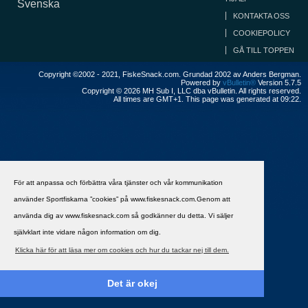
Svenska
KONTAKTA OSS
COOKIEPOLICY
GÅ TILL TOPPEN
Copyright ©2002 - 2021, FiskeSnack.com. Grundad 2002 av Anders Bergman.
Powered by
vBulletin®
Version 5.7.5
Copyright © 2026 MH Sub I, LLC dba vBulletin. All rights reserved.
All times are GMT+1. This page was generated at 09:22.
För att anpassa och förbättra våra tjänster och vår kommunikation
använder Sportfiskarna ”cookies” på www.fiskesnack.com.Genom att
använda dig av www.fiskesnack.com så godkänner du detta. Vi säljer
självklart inte vidare någon information om dig.
Klicka här för att läsa mer om cookies och hur du tackar nej till dem.
Det är okej