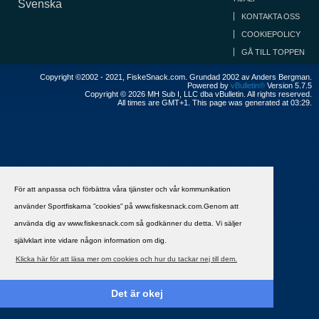
Svenska
KONTAKTA OSS
COOKIEPOLICY
GÅ TILL TOPPEN
Copyright ©2002 - 2021, FiskeSnack.com. Grundad 2002 av Anders Bergman.
Powered by
vBulletin®
Version 5.7.5
Copyright © 2026 MH Sub I, LLC dba vBulletin. All rights reserved.
All times are GMT+1. This page was generated at 03:29.
För att anpassa och förbättra våra tjänster och vår kommunikation
använder Sportfiskarna ”cookies” på www.fiskesnack.com.Genom att
använda dig av www.fiskesnack.com så godkänner du detta. Vi säljer
självklart inte vidare någon information om dig.
Klicka här för att läsa mer om cookies och hur du tackar nej till dem.
Det är okej