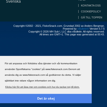
Svenska
KONTAKTA OSS
COOKIEPOLICY
GÅ TILL TOPPEN
Copyright ©2002 - 2021, FiskeSnack.com. Grundad 2002 av Anders Bergman.
Powered by
vBulletin®
Version 5.7.5
Copyright © 2026 MH Sub I, LLC dba vBulletin. All rights reserved.
All times are GMT+1. This page was generated at 00:43.
För att anpassa och förbättra våra tjänster och vår kommunikation
använder Sportfiskarna ”cookies” på www.fiskesnack.com.Genom att
använda dig av www.fiskesnack.com så godkänner du detta. Vi säljer
självklart inte vidare någon information om dig.
Klicka här för att läsa mer om cookies och hur du tackar nej till dem.
Det är okej