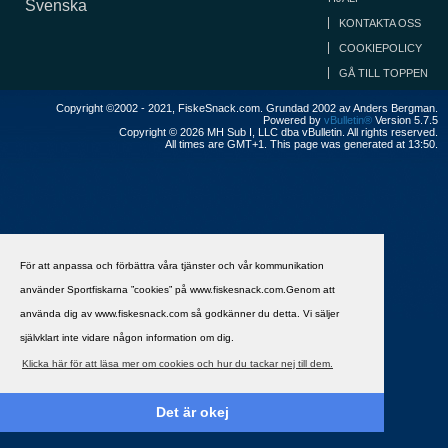
Svenska
KONTAKTA OSS
COOKIEPOLICY
GÅ TILL TOPPEN
Copyright ©2002 - 2021, FiskeSnack.com. Grundad 2002 av Anders Bergman.
Powered by
vBulletin®
Version 5.7.5
Copyright © 2026 MH Sub I, LLC dba vBulletin. All rights reserved.
All times are GMT+1. This page was generated at 13:50.
För att anpassa och förbättra våra tjänster och vår kommunikation
använder Sportfiskarna ”cookies” på www.fiskesnack.com.Genom att
använda dig av www.fiskesnack.com så godkänner du detta. Vi säljer
självklart inte vidare någon information om dig.
Klicka här för att läsa mer om cookies och hur du tackar nej till dem.
Det är okej