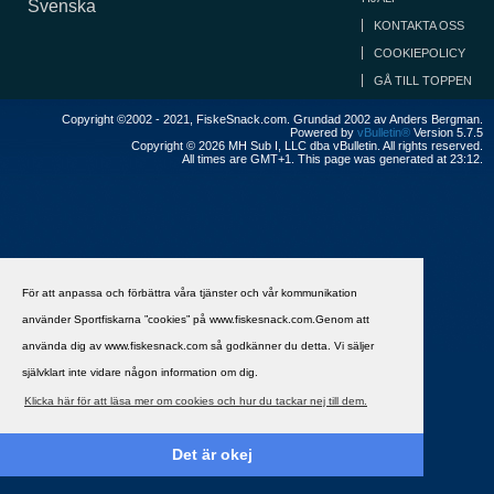
Svenska
KONTAKTA OSS
COOKIEPOLICY
GÅ TILL TOPPEN
Copyright ©2002 - 2021, FiskeSnack.com. Grundad 2002 av Anders Bergman.
Powered by
vBulletin®
Version 5.7.5
Copyright © 2026 MH Sub I, LLC dba vBulletin. All rights reserved.
All times are GMT+1. This page was generated at 23:12.
För att anpassa och förbättra våra tjänster och vår kommunikation
använder Sportfiskarna ”cookies” på www.fiskesnack.com.Genom att
använda dig av www.fiskesnack.com så godkänner du detta. Vi säljer
självklart inte vidare någon information om dig.
Klicka här för att läsa mer om cookies och hur du tackar nej till dem.
Det är okej