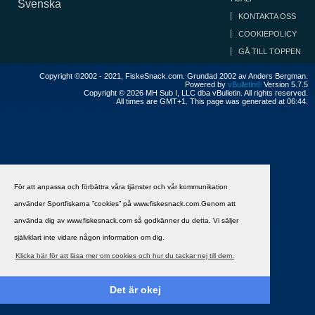
Svenska
KONTAKTA OSS
COOKIEPOLICY
GÅ TILL TOPPEN
Copyright ©2002 - 2021, FiskeSnack.com. Grundad 2002 av Anders Bergman.
Powered by
vBulletin®
Version 5.7.5
Copyright © 2026 MH Sub I, LLC dba vBulletin. All rights reserved.
All times are GMT+1. This page was generated at 06:44.
För att anpassa och förbättra våra tjänster och vår kommunikation
använder Sportfiskarna ”cookies” på www.fiskesnack.com.Genom att
använda dig av www.fiskesnack.com så godkänner du detta. Vi säljer
självklart inte vidare någon information om dig.
Klicka här för att läsa mer om cookies och hur du tackar nej till dem.
Det är okej