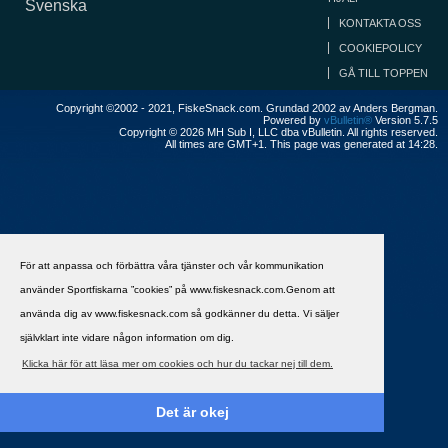
Svenska
KONTAKTA OSS
COOKIEPOLICY
GÅ TILL TOPPEN
Copyright ©2002 - 2021, FiskeSnack.com. Grundad 2002 av Anders Bergman.
Powered by
vBulletin®
Version 5.7.5
Copyright © 2026 MH Sub I, LLC dba vBulletin. All rights reserved.
All times are GMT+1. This page was generated at 14:28.
För att anpassa och förbättra våra tjänster och vår kommunikation
använder Sportfiskarna ”cookies” på www.fiskesnack.com.Genom att
använda dig av www.fiskesnack.com så godkänner du detta. Vi säljer
självklart inte vidare någon information om dig.
Klicka här för att läsa mer om cookies och hur du tackar nej till dem.
Det är okej