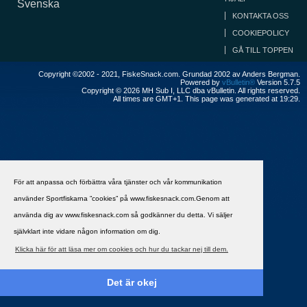
Svenska
KONTAKTA OSS
COOKIEPOLICY
GÅ TILL TOPPEN
Copyright ©2002 - 2021, FiskeSnack.com. Grundad 2002 av Anders Bergman.
Powered by
vBulletin®
Version 5.7.5
Copyright © 2026 MH Sub I, LLC dba vBulletin. All rights reserved.
All times are GMT+1. This page was generated at 19:29.
För att anpassa och förbättra våra tjänster och vår kommunikation
använder Sportfiskarna ”cookies” på www.fiskesnack.com.Genom att
använda dig av www.fiskesnack.com så godkänner du detta. Vi säljer
självklart inte vidare någon information om dig.
Klicka här för att läsa mer om cookies och hur du tackar nej till dem.
Det är okej