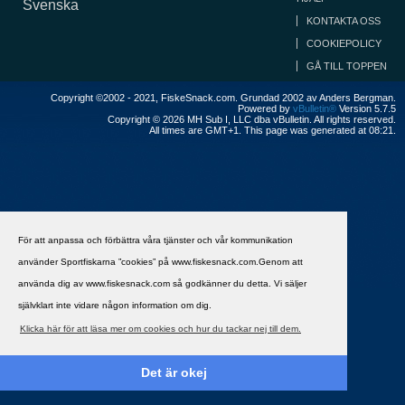
Svenska
KONTAKTA OSS
COOKIEPOLICY
GÅ TILL TOPPEN
Copyright ©2002 - 2021, FiskeSnack.com. Grundad 2002 av Anders Bergman.
Powered by
vBulletin®
Version 5.7.5
Copyright © 2026 MH Sub I, LLC dba vBulletin. All rights reserved.
All times are GMT+1. This page was generated at 08:21.
För att anpassa och förbättra våra tjänster och vår kommunikation
använder Sportfiskarna ”cookies” på www.fiskesnack.com.Genom att
använda dig av www.fiskesnack.com så godkänner du detta. Vi säljer
självklart inte vidare någon information om dig.
Klicka här för att läsa mer om cookies och hur du tackar nej till dem.
Det är okej