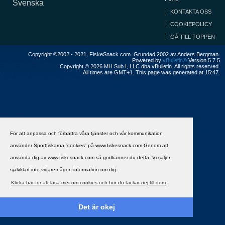
Svenska
KONTAKTA OSS
COOKIEPOLICY
GÅ TILL TOPPEN
Copyright ©2002 - 2021, FiskeSnack.com. Grundad 2002 av Anders Bergman.
Powered by
vBulletin®
Version 5.7.5
Copyright © 2026 MH Sub I, LLC dba vBulletin. All rights reserved.
All times are GMT+1. This page was generated at 15:47.
För att anpassa och förbättra våra tjänster och vår kommunikation
använder Sportfiskarna ”cookies” på www.fiskesnack.com.Genom att
använda dig av www.fiskesnack.com så godkänner du detta. Vi säljer
självklart inte vidare någon information om dig.
Klicka här för att läsa mer om cookies och hur du tackar nej till dem.
Det är okej