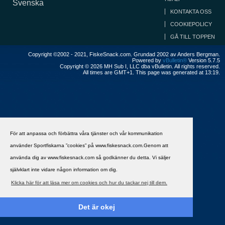
Svenska
KONTAKTA OSS
COOKIEPOLICY
GÅ TILL TOPPEN
Copyright ©2002 - 2021, FiskeSnack.com. Grundad 2002 av Anders Bergman.
Powered by
vBulletin®
Version 5.7.5
Copyright © 2026 MH Sub I, LLC dba vBulletin. All rights reserved.
All times are GMT+1. This page was generated at 13:19.
För att anpassa och förbättra våra tjänster och vår kommunikation
använder Sportfiskarna ”cookies” på www.fiskesnack.com.Genom att
använda dig av www.fiskesnack.com så godkänner du detta. Vi säljer
självklart inte vidare någon information om dig.
Klicka här för att läsa mer om cookies och hur du tackar nej till dem.
Det är okej