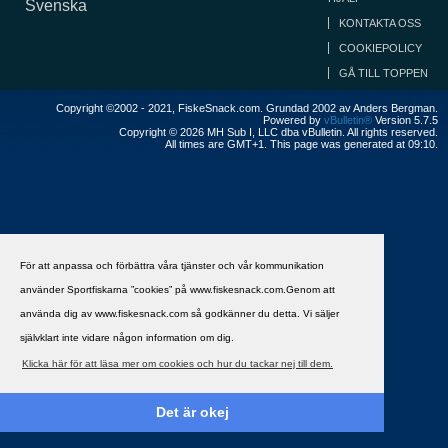
Svenska
KONTAKTA OSS
COOKIEPOLICY
GÅ TILL TOPPEN
Copyright ©2002 - 2021, FiskeSnack.com. Grundad 2002 av Anders Bergman.
Powered by
vBulletin®
Version 5.7.5
Copyright © 2026 MH Sub I, LLC dba vBulletin. All rights reserved.
All times are GMT+1. This page was generated at 09:10.
För att anpassa och förbättra våra tjänster och vår kommunikation
använder Sportfiskarna ”cookies” på www.fiskesnack.com.Genom att
använda dig av www.fiskesnack.com så godkänner du detta. Vi säljer
självklart inte vidare någon information om dig.
Klicka här för att läsa mer om cookies och hur du tackar nej till dem.
Det är okej