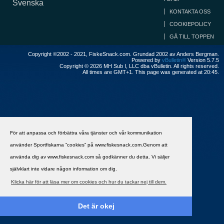
Svenska
KONTAKTA OSS
COOKIEPOLICY
GÅ TILL TOPPEN
Copyright ©2002 - 2021, FiskeSnack.com. Grundad 2002 av Anders Bergman.
Powered by
vBulletin®
Version 5.7.5
Copyright © 2026 MH Sub I, LLC dba vBulletin. All rights reserved.
All times are GMT+1. This page was generated at 20:45.
För att anpassa och förbättra våra tjänster och vår kommunikation
använder Sportfiskarna ”cookies” på www.fiskesnack.com.Genom att
använda dig av www.fiskesnack.com så godkänner du detta. Vi säljer
självklart inte vidare någon information om dig.
Klicka här för att läsa mer om cookies och hur du tackar nej till dem.
Det är okej