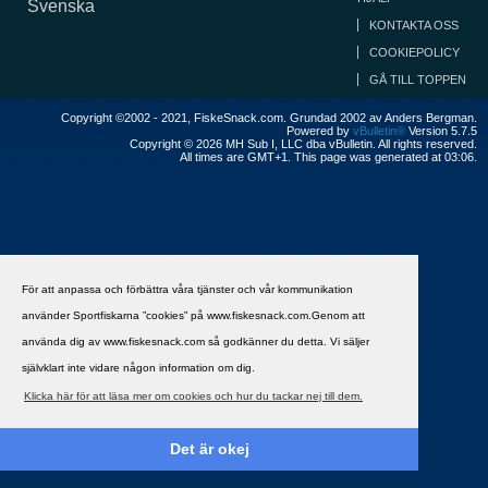
Svenska
KONTAKTA OSS
COOKIEPOLICY
GÅ TILL TOPPEN
Copyright ©2002 - 2021, FiskeSnack.com. Grundad 2002 av Anders Bergman.
Powered by
vBulletin®
Version 5.7.5
Copyright © 2026 MH Sub I, LLC dba vBulletin. All rights reserved.
All times are GMT+1. This page was generated at 03:06.
För att anpassa och förbättra våra tjänster och vår kommunikation
använder Sportfiskarna ”cookies” på www.fiskesnack.com.Genom att
använda dig av www.fiskesnack.com så godkänner du detta. Vi säljer
självklart inte vidare någon information om dig.
Klicka här för att läsa mer om cookies och hur du tackar nej till dem.
Det är okej