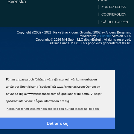
Svenska
KONTAKTA OSS
COOKIEPOLICY
GÅ TILL TOPPEN
Copyright ©2002 - 2021, FiskeSnack.com. Grundad 2002 av Anders Bergman.
Powered by
vBulletin®
Version 5.7.5
Copyright © 2026 MH Sub I, LLC dba vBulletin. All rights reserved.
All times are GMT+1. This page was generated at 08:18.
För att anpassa och förbättra våra tjänster och vår kommunikation
använder Sportfiskarna ”cookies” på www.fiskesnack.com.Genom att
använda dig av www.fiskesnack.com så godkänner du detta. Vi säljer
självklart inte vidare någon information om dig.
Klicka här för att läsa mer om cookies och hur du tackar nej till dem.
Det är okej