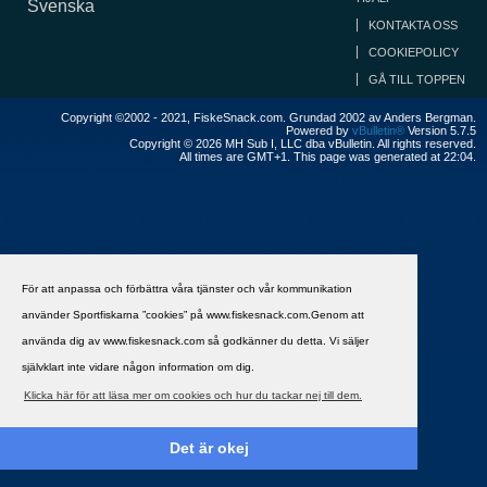
Svenska
KONTAKTA OSS
COOKIEPOLICY
GÅ TILL TOPPEN
Copyright ©2002 - 2021, FiskeSnack.com. Grundad 2002 av Anders Bergman.
Powered by
vBulletin®
Version 5.7.5
Copyright © 2026 MH Sub I, LLC dba vBulletin. All rights reserved.
All times are GMT+1. This page was generated at 22:04.
För att anpassa och förbättra våra tjänster och vår kommunikation
använder Sportfiskarna ”cookies” på www.fiskesnack.com.Genom att
använda dig av www.fiskesnack.com så godkänner du detta. Vi säljer
självklart inte vidare någon information om dig.
Klicka här för att läsa mer om cookies och hur du tackar nej till dem.
Det är okej