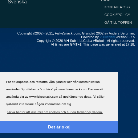
Svenska
KONTAKTA OSS
COOKIEPOLICY
GÅ TILL TOPPEN
Copyright ©2002 - 2021, FiskeSnack.com. Grundad 2002 av Anders Bergman.
Powered by
vBulletin®
Version 5.7.5
Copyright © 2026 MH Sub I, LLC dba vBulletin. All rights reserved.
All times are GMT+1. This page was generated at 17:18.
För att anpassa och förbättra våra tjänster och vår kommunikation
använder Sportfiskarna ”cookies” på www.fiskesnack.com.Genom att
använda dig av www.fiskesnack.com så godkänner du detta. Vi säljer
självklart inte vidare någon information om dig.
Klicka här för att läsa mer om cookies och hur du tackar nej till dem.
Det är okej