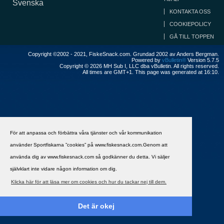
Svenska
KONTAKTA OSS
COOKIEPOLICY
GÅ TILL TOPPEN
Copyright ©2002 - 2021, FiskeSnack.com. Grundad 2002 av Anders Bergman.
Powered by
vBulletin®
Version 5.7.5
Copyright © 2026 MH Sub I, LLC dba vBulletin. All rights reserved.
All times are GMT+1. This page was generated at 16:10.
För att anpassa och förbättra våra tjänster och vår kommunikation
använder Sportfiskarna ”cookies” på www.fiskesnack.com.Genom att
använda dig av www.fiskesnack.com så godkänner du detta. Vi säljer
självklart inte vidare någon information om dig.
Klicka här för att läsa mer om cookies och hur du tackar nej till dem.
Det är okej