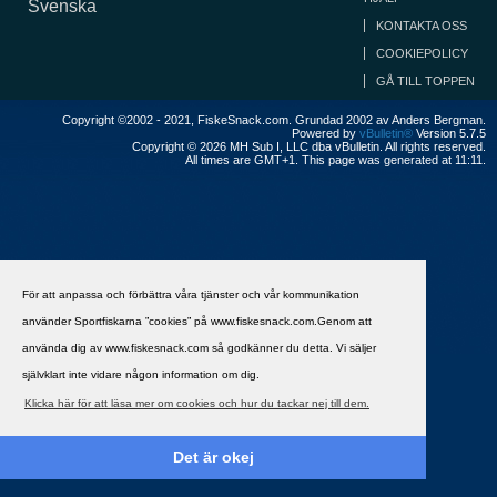
Svenska
KONTAKTA OSS
COOKIEPOLICY
GÅ TILL TOPPEN
Copyright ©2002 - 2021, FiskeSnack.com. Grundad 2002 av Anders Bergman.
Powered by
vBulletin®
Version 5.7.5
Copyright © 2026 MH Sub I, LLC dba vBulletin. All rights reserved.
All times are GMT+1. This page was generated at 11:11.
För att anpassa och förbättra våra tjänster och vår kommunikation
använder Sportfiskarna ”cookies” på www.fiskesnack.com.Genom att
använda dig av www.fiskesnack.com så godkänner du detta. Vi säljer
självklart inte vidare någon information om dig.
Klicka här för att läsa mer om cookies och hur du tackar nej till dem.
Det är okej