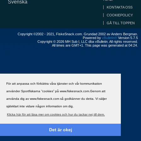
Svenska
KONTAKTA OSS
COOKIEPOLICY
GÅ TILL TOPPEN
Copyright ©2002 - 2021, FiskeSnack.com. Grundad 2002 av Anders Bergman.
Powered by
vBulletin®
Version 5.7.5
Copyright © 2026 MH Sub I, LLC dba vBulletin. All rights reserved.
All times are GMT+1. This page was generated at 04:24.
För att anpassa och förbättra våra tjänster och vår kommunikation
använder Sportfiskarna ”cookies” på www.fiskesnack.com.Genom att
använda dig av www.fiskesnack.com så godkänner du detta. Vi säljer
självklart inte vidare någon information om dig.
Klicka här för att läsa mer om cookies och hur du tackar nej till dem.
Det är okej