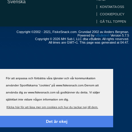
Svenska
KONTAKTA OSS
COOKIEPOLICY
GÅ TILL TOPPEN
Copyright ©2002 - 2021, FiskeSnack.com. Grundad 2002 av Anders Bergman.
Powered by
vBulletin®
Version 5.7.5
Copyright © 2026 MH Sub I, LLC dba vBulletin. All rights reserved.
All times are GMT+1. This page was generated at 04:47.
För att anpassa och förbättra våra tjänster och vår kommunikation
använder Sportfiskarna ”cookies” på www.fiskesnack.com.Genom att
använda dig av www.fiskesnack.com så godkänner du detta. Vi säljer
självklart inte vidare någon information om dig.
Klicka här för att läsa mer om cookies och hur du tackar nej till dem.
Det är okej