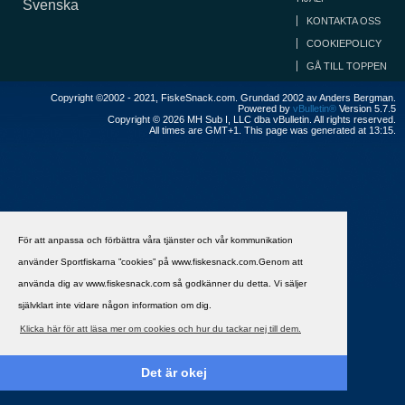
Svenska
KONTAKTA OSS
COOKIEPOLICY
GÅ TILL TOPPEN
Copyright ©2002 - 2021, FiskeSnack.com. Grundad 2002 av Anders Bergman.
Powered by
vBulletin®
Version 5.7.5
Copyright © 2026 MH Sub I, LLC dba vBulletin. All rights reserved.
All times are GMT+1. This page was generated at 13:15.
För att anpassa och förbättra våra tjänster och vår kommunikation
använder Sportfiskarna ”cookies” på www.fiskesnack.com.Genom att
använda dig av www.fiskesnack.com så godkänner du detta. Vi säljer
självklart inte vidare någon information om dig.
Klicka här för att läsa mer om cookies och hur du tackar nej till dem.
Det är okej