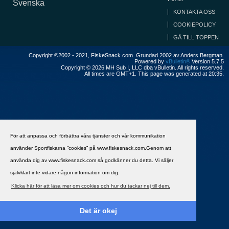
Svenska
KONTAKTA OSS
COOKIEPOLICY
GÅ TILL TOPPEN
Copyright ©2002 - 2021, FiskeSnack.com. Grundad 2002 av Anders Bergman.
Powered by
vBulletin®
Version 5.7.5
Copyright © 2026 MH Sub I, LLC dba vBulletin. All rights reserved.
All times are GMT+1. This page was generated at 20:35.
För att anpassa och förbättra våra tjänster och vår kommunikation
använder Sportfiskarna ”cookies” på www.fiskesnack.com.Genom att
använda dig av www.fiskesnack.com så godkänner du detta. Vi säljer
självklart inte vidare någon information om dig.
Klicka här för att läsa mer om cookies och hur du tackar nej till dem.
Det är okej