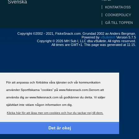
Svenska
KONTAKTA OSS
COOKIEPOLICY
GÅ TILL TOPPEN
Copyright ©2002 - 2021, FiskeSnack.com. Grundad 2002 av Anders Bergman.
Powered by
vBulletin®
Version 5.7.5
Copyright © 2026 MH Sub I, LLC dba vBulletin. All rights reserved.
All times are GMT+1. This page was generated at 11:15.
För att anpassa och förbättra våra tjänster och vår kommunikation
använder Sportfiskarna ”cookies” på www.fiskesnack.com.Genom att
använda dig av www.fiskesnack.com så godkänner du detta. Vi säljer
självklart inte vidare någon information om dig.
Klicka här för att läsa mer om cookies och hur du tackar nej till dem.
Det är okej