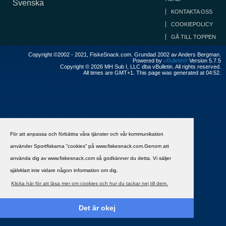
Svenska
KONTAKTA OSS
COOKIEPOLICY
GÅ TILL TOPPEN
Copyright ©2002 - 2021, FiskeSnack.com. Grundad 2002 av Anders Bergman.
Powered by
vBulletin®
Version 5.7.5
Copyright © 2026 MH Sub I, LLC dba vBulletin. All rights reserved.
All times are GMT+1. This page was generated at 04:52.
För att anpassa och förbättra våra tjänster och vår kommunikation
använder Sportfiskarna ”cookies” på www.fiskesnack.com.Genom att
använda dig av www.fiskesnack.com så godkänner du detta. Vi säljer
självklart inte vidare någon information om dig.
Klicka här för att läsa mer om cookies och hur du tackar nej till dem.
Det är okej