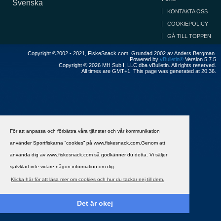
Svenska
KONTAKTA OSS
COOKIEPOLICY
GÅ TILL TOPPEN
Copyright ©2002 - 2021, FiskeSnack.com. Grundad 2002 av Anders Bergman.
Powered by
vBulletin®
Version 5.7.5
Copyright © 2026 MH Sub I, LLC dba vBulletin. All rights reserved.
All times are GMT+1. This page was generated at 20:36.
För att anpassa och förbättra våra tjänster och vår kommunikation
använder Sportfiskarna ”cookies” på www.fiskesnack.com.Genom att
använda dig av www.fiskesnack.com så godkänner du detta. Vi säljer
självklart inte vidare någon information om dig.
Klicka här för att läsa mer om cookies och hur du tackar nej till dem.
Det är okej