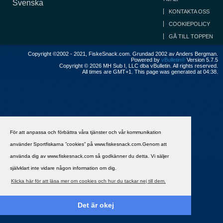
Svenska
KONTAKTA OSS
COOKIEPOLICY
GÅ TILL TOPPEN
Copyright ©2002 - 2021, FiskeSnack.com. Grundad 2002 av Anders Bergman.
Powered by
vBulletin®
Version 5.7.5
Copyright © 2026 MH Sub I, LLC dba vBulletin. All rights reserved.
All times are GMT+1. This page was generated at 04:38.
För att anpassa och förbättra våra tjänster och vår kommunikation
använder Sportfiskarna ”cookies” på www.fiskesnack.com.Genom att
använda dig av www.fiskesnack.com så godkänner du detta. Vi säljer
självklart inte vidare någon information om dig.
Klicka här för att läsa mer om cookies och hur du tackar nej till dem.
Det är okej