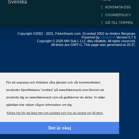
Svenska
KONTAKTA OSS
COOKIEPOLICY
GÅ TILL TOPPEN
Copyright ©2002 - 2021, FiskeSnack.com. Grundad 2002 av Anders Bergman.
Powered by
vBulletin®
Version 5.7.5
Copyright © 2026 MH Sub I, LLC dba vBulletin. All rights reserved.
All times are GMT+1. This page was generated at 20:37.
För att anpassa och förbättra våra tjänster och vår kommunikation
använder Sportfiskarna ”cookies” på www.fiskesnack.com.Genom att
använda dig av www.fiskesnack.com så godkänner du detta. Vi säljer
självklart inte vidare någon information om dig.
Klicka här för att läsa mer om cookies och hur du tackar nej till dem.
Det är okej