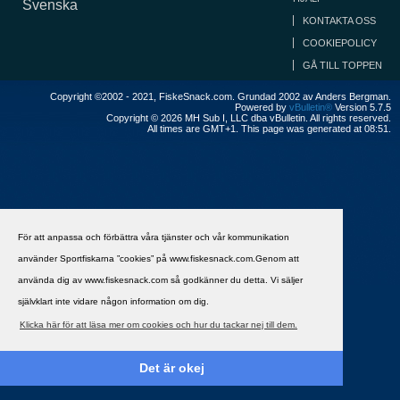
Svenska
KONTAKTA OSS
COOKIEPOLICY
GÅ TILL TOPPEN
Copyright ©2002 - 2021, FiskeSnack.com. Grundad 2002 av Anders Bergman.
Powered by
vBulletin®
Version 5.7.5
Copyright © 2026 MH Sub I, LLC dba vBulletin. All rights reserved.
All times are GMT+1. This page was generated at 08:51.
För att anpassa och förbättra våra tjänster och vår kommunikation
använder Sportfiskarna ”cookies” på www.fiskesnack.com.Genom att
använda dig av www.fiskesnack.com så godkänner du detta. Vi säljer
självklart inte vidare någon information om dig.
Klicka här för att läsa mer om cookies och hur du tackar nej till dem.
Det är okej