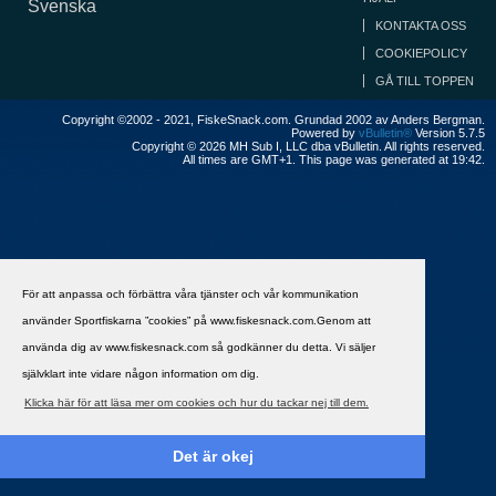
Svenska
KONTAKTA OSS
COOKIEPOLICY
GÅ TILL TOPPEN
Copyright ©2002 - 2021, FiskeSnack.com. Grundad 2002 av Anders Bergman.
Powered by
vBulletin®
Version 5.7.5
Copyright © 2026 MH Sub I, LLC dba vBulletin. All rights reserved.
All times are GMT+1. This page was generated at 19:42.
För att anpassa och förbättra våra tjänster och vår kommunikation
använder Sportfiskarna ”cookies” på www.fiskesnack.com.Genom att
använda dig av www.fiskesnack.com så godkänner du detta. Vi säljer
självklart inte vidare någon information om dig.
Klicka här för att läsa mer om cookies och hur du tackar nej till dem.
Det är okej