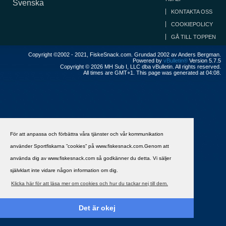
Svenska
KONTAKTA OSS
COOKIEPOLICY
GÅ TILL TOPPEN
Copyright ©2002 - 2021, FiskeSnack.com. Grundad 2002 av Anders Bergman.
Powered by
vBulletin®
Version 5.7.5
Copyright © 2026 MH Sub I, LLC dba vBulletin. All rights reserved.
All times are GMT+1. This page was generated at 04:08.
För att anpassa och förbättra våra tjänster och vår kommunikation
använder Sportfiskarna ”cookies” på www.fiskesnack.com.Genom att
använda dig av www.fiskesnack.com så godkänner du detta. Vi säljer
självklart inte vidare någon information om dig.
Klicka här för att läsa mer om cookies och hur du tackar nej till dem.
Det är okej