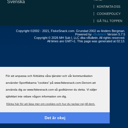
Svenska
KONTAKTA OSS
COOKIEPOLICY
GÅ TILL TOPPEN
Copyright ©2002 - 2021, FiskeSnack.com. Grundad 2002 av Anders Bergman.
Powered by
vBulletin®
Version 5.7.5
Copyright © 2026 MH Sub I, LLC dba vBulletin. All rights reserved.
All times are GMT+1. This page was generated at 02:13.
För att anpassa och förbättra våra tjänster och vår kommunikation
använder Sportfiskarna ”cookies” på www.fiskesnack.com.Genom att
använda dig av www.fiskesnack.com så godkänner du detta. Vi säljer
självklart inte vidare någon information om dig.
Klicka här för att läsa mer om cookies och hur du tackar nej till dem.
Det är okej