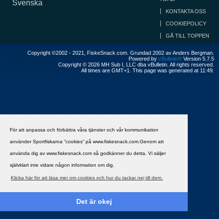
Svenska
KONTAKTA OSS
COOKIEPOLICY
GÅ TILL TOPPEN
Copyright ©2002 - 2021, FiskeSnack.com. Grundad 2002 av Anders Bergman.
Powered by
vBulletin®
Version 5.7.5
Copyright © 2026 MH Sub I, LLC dba vBulletin. All rights reserved.
All times are GMT+1. This page was generated at 11:49.
För att anpassa och förbättra våra tjänster och vår kommunikation
använder Sportfiskarna ”cookies” på www.fiskesnack.com.Genom att
använda dig av www.fiskesnack.com så godkänner du detta. Vi säljer
självklart inte vidare någon information om dig.
Klicka här för att läsa mer om cookies och hur du tackar nej till dem.
Det är okej