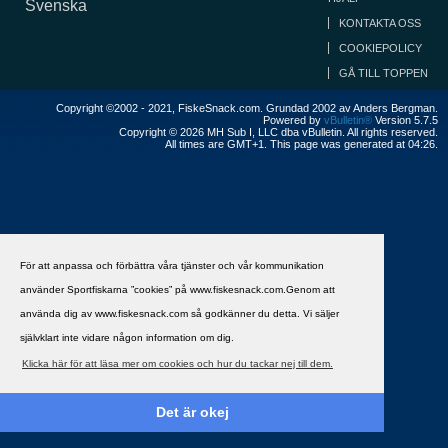
Svenska
KONTAKTA OSS
COOKIEPOLICY
GÅ TILL TOPPEN
Copyright ©2002 - 2021, FiskeSnack.com. Grundad 2002 av Anders Bergman.
Powered by
vBulletin®
Version 5.7.5
Copyright © 2026 MH Sub I, LLC dba vBulletin. All rights reserved.
All times are GMT+1. This page was generated at 04:26.
För att anpassa och förbättra våra tjänster och vår kommunikation
använder Sportfiskarna ”cookies” på www.fiskesnack.com.Genom att
använda dig av www.fiskesnack.com så godkänner du detta. Vi säljer
självklart inte vidare någon information om dig.
Klicka här för att läsa mer om cookies och hur du tackar nej till dem.
Det är okej