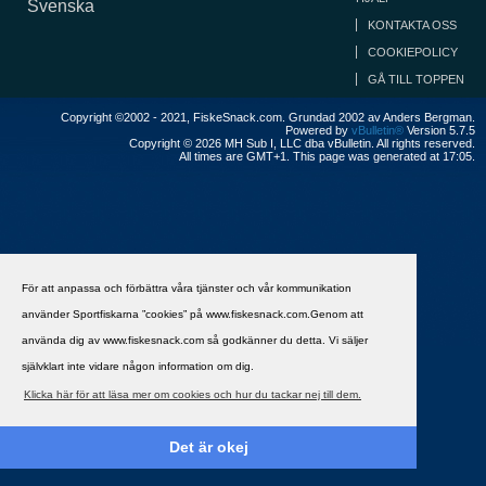
Svenska
KONTAKTA OSS
COOKIEPOLICY
GÅ TILL TOPPEN
Copyright ©2002 - 2021, FiskeSnack.com. Grundad 2002 av Anders Bergman.
Powered by
vBulletin®
Version 5.7.5
Copyright © 2026 MH Sub I, LLC dba vBulletin. All rights reserved.
All times are GMT+1. This page was generated at 17:05.
För att anpassa och förbättra våra tjänster och vår kommunikation
använder Sportfiskarna ”cookies” på www.fiskesnack.com.Genom att
använda dig av www.fiskesnack.com så godkänner du detta. Vi säljer
självklart inte vidare någon information om dig.
Klicka här för att läsa mer om cookies och hur du tackar nej till dem.
Det är okej