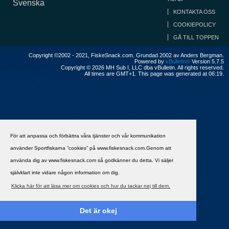
Svenska
KONTAKTA OSS
COOKIEPOLICY
GÅ TILL TOPPEN
Copyright ©2002 - 2021, FiskeSnack.com. Grundad 2002 av Anders Bergman.
Powered by
vBulletin®
Version 5.7.5
Copyright © 2026 MH Sub I, LLC dba vBulletin. All rights reserved.
All times are GMT+1. This page was generated at 06:19.
För att anpassa och förbättra våra tjänster och vår kommunikation
använder Sportfiskarna ”cookies” på www.fiskesnack.com.Genom att
använda dig av www.fiskesnack.com så godkänner du detta. Vi säljer
självklart inte vidare någon information om dig.
Klicka här för att läsa mer om cookies och hur du tackar nej till dem.
Det är okej