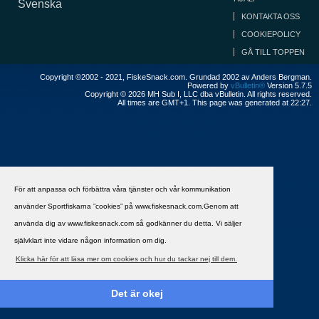
Svenska
KONTAKTA OSS
COOKIEPOLICY
GÅ TILL TOPPEN
Copyright ©2002 - 2021, FiskeSnack.com. Grundad 2002 av Anders Bergman.
Powered by
vBulletin®
Version 5.7.5
Copyright © 2026 MH Sub I, LLC dba vBulletin. All rights reserved.
All times are GMT+1. This page was generated at 22:27.
För att anpassa och förbättra våra tjänster och vår kommunikation
använder Sportfiskarna ”cookies” på www.fiskesnack.com.Genom att
använda dig av www.fiskesnack.com så godkänner du detta. Vi säljer
självklart inte vidare någon information om dig.
Klicka här för att läsa mer om cookies och hur du tackar nej till dem.
Det är okej