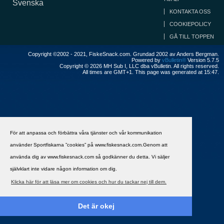
Svenska
KONTAKTA OSS
COOKIEPOLICY
GÅ TILL TOPPEN
Copyright ©2002 - 2021, FiskeSnack.com. Grundad 2002 av Anders Bergman.
Powered by
vBulletin®
Version 5.7.5
Copyright © 2026 MH Sub I, LLC dba vBulletin. All rights reserved.
All times are GMT+1. This page was generated at 15:47.
För att anpassa och förbättra våra tjänster och vår kommunikation
använder Sportfiskarna ”cookies” på www.fiskesnack.com.Genom att
använda dig av www.fiskesnack.com så godkänner du detta. Vi säljer
självklart inte vidare någon information om dig.
Klicka här för att läsa mer om cookies och hur du tackar nej till dem.
Det är okej