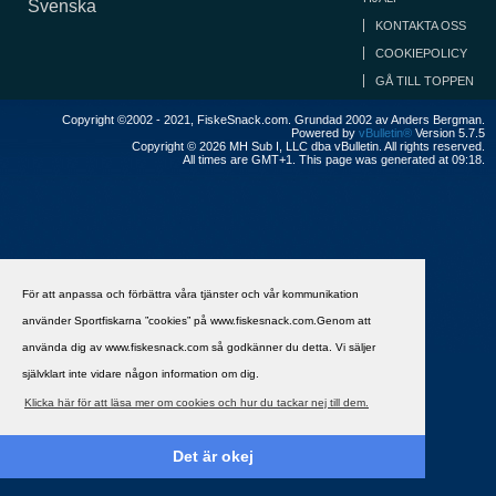
Svenska
KONTAKTA OSS
COOKIEPOLICY
GÅ TILL TOPPEN
Copyright ©2002 - 2021, FiskeSnack.com. Grundad 2002 av Anders Bergman.
Powered by
vBulletin®
Version 5.7.5
Copyright © 2026 MH Sub I, LLC dba vBulletin. All rights reserved.
All times are GMT+1. This page was generated at 09:18.
För att anpassa och förbättra våra tjänster och vår kommunikation
använder Sportfiskarna ”cookies” på www.fiskesnack.com.Genom att
använda dig av www.fiskesnack.com så godkänner du detta. Vi säljer
självklart inte vidare någon information om dig.
Klicka här för att läsa mer om cookies och hur du tackar nej till dem.
Det är okej