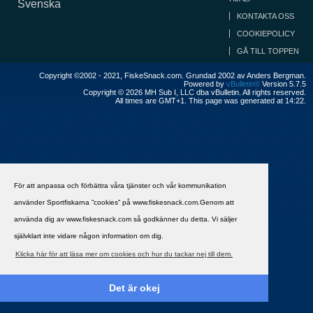
Svenska
KONTAKTA OSS
COOKIEPOLICY
GÅ TILL TOPPEN
Copyright ©2002 - 2021, FiskeSnack.com. Grundad 2002 av Anders Bergman.
Powered by
vBulletin®
Version 5.7.5
Copyright © 2026 MH Sub I, LLC dba vBulletin. All rights reserved.
All times are GMT+1. This page was generated at 14:22.
För att anpassa och förbättra våra tjänster och vår kommunikation
använder Sportfiskarna ”cookies” på www.fiskesnack.com.Genom att
använda dig av www.fiskesnack.com så godkänner du detta. Vi säljer
självklart inte vidare någon information om dig.
Klicka här för att läsa mer om cookies och hur du tackar nej till dem.
Det är okej